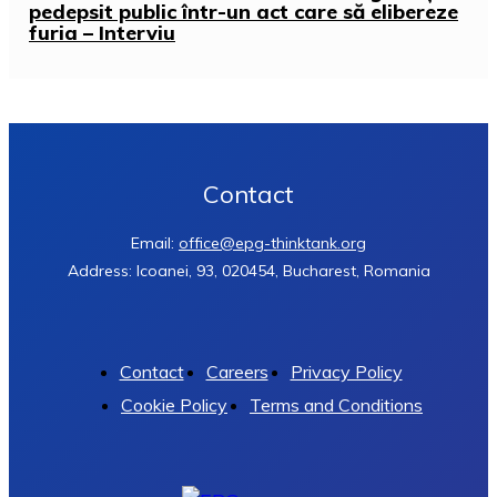
pedepsit public într-un act care să elibereze
furia – Interviu
Contact
Email:
office@epg-thinktank.org
Address: Icoanei, 93, 020454, Bucharest, Romania
Contact
Careers
Privacy Policy
Cookie Policy
Terms and Conditions