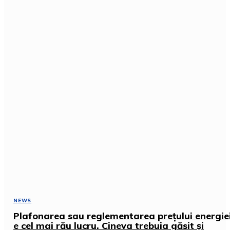
NEWS
Plafonarea sau reglementarea prețului energie
e cel mai rău lucru. Cineva trebuia găsit și